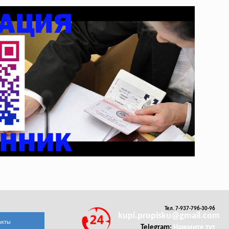
Тел. 7-937-796-30-96
kupi.propisku@gmail.com
акты
Telegram:
Нажмите тут