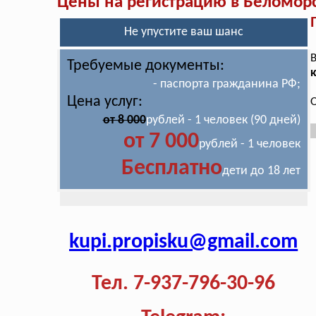
Цены на регистрацию в Беломор
Не упустите ваш шанс
В
Требуемые документы:
к
- паспорта гражданина РФ;
Цена услуг:
О
от 8 000
рублей - 1 человек (90 дней)
от 7 000
рублей - 1 человек
Бесплатно
дети до 18 лет
kupi.propisku@gmail.com
Тел. 7-937-796-30-96