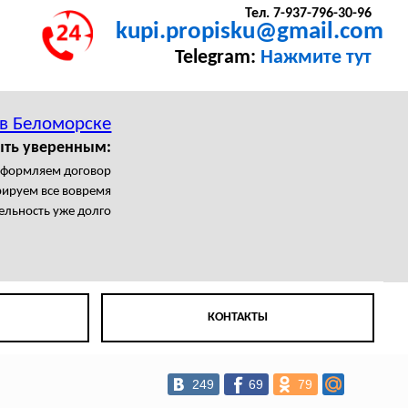
Тел. 7-937-796-30-96
kupi.propisku@gmail.com
Telegram:
Нажмите тут
 в Беломорске
ыть уверенным:
формляем договор
рируем все вовремя
ельность уже долго
КОНТАКТЫ
249
69
79