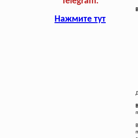
Telegram:
В
Нажмите тут
Д
В
п
В